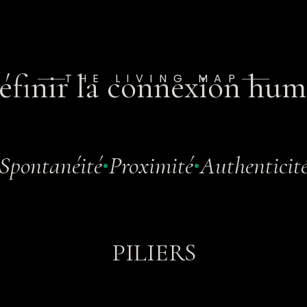
éfinir la connexion hum
THE LIVING MAP
Spontanéité
Proximité
Authenticit
•
•
PILIERS