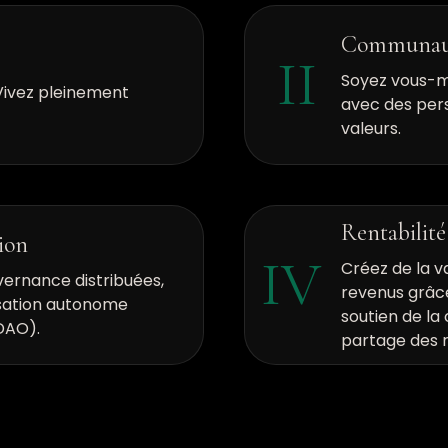
Communau
II
Soyez vous-m
Vivez pleinement
avec des per
valeurs.
Rentabilité
ion
IV
Créez de la v
vernance distribuées,
revenus grâc
isation autonome
soutien de l
DAO).
partage des r