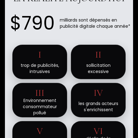
$790
milliards sont dépensés en
publicité digitale chaque année*
I
II
ISTINA OFFRE
trop de publicités,
sollicitation
intrusives
excessive
QUELQUE CHOSE DE
III
IV
DIFFÉRENT
Environnement
les grands acteurs
consommateur
s'enrichissent
pollué
V
VI